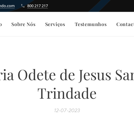
indo.com
800 217 217
o
Sobre Nós
Serviços
Testemunhos
Contac
ia Odete de Jesus Sa
Trindade
12-07-2023