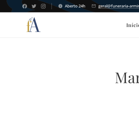
Aberto 24h
geral@funeraria-arm
Iníci
Mar